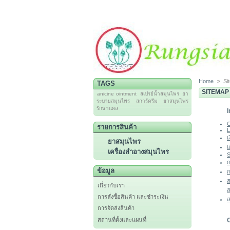
Home
>
Si
TAGS
SITEMAP
anicine ointment
สเปรย์น้ำสมุนไพร
ยา
ระบายสมุนไพร
สการ์ครีม
ยาสมุนไพร
รักษาแผล
I
C
รายการสินค้า
L
เ
ยาสมุนไพร
เ
เครื่องสำอางสมุนไพร
S
ก
ข้อมูล
ก
ส
เกี่ยวกับเรา
ส
การสั่งซื้อสินค้า และชำระเงิน
ส
การจัดส่งสินค้า
สถานที่ตั้งและแผนที่