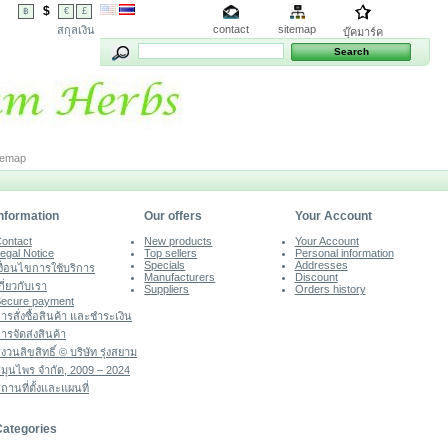
$
฿
€
£
contact
sitemap
สกุลเงิน
บุ๊คมาร์ค
temap
nformation
Our offers
Your Account
ontact
New products
Your Account
egal Notice
Top sellers
Personal information
Specials
Addresses
งื่อนไขการใช้บริการ
Manufacturers
Discount
กี่ยวกับเรา
Suppliers
Orders history
ecure payment
ารสั่งซื้อสินค้า และชำระเงิน
ารจัดส่งสินค้า
งวนลิขสิทธิ์ © บริษัท รุ่งสยาม
มุนไพร จำกัด, 2009 – 2024
ถานที่ตั้งและแผนที่
Categories